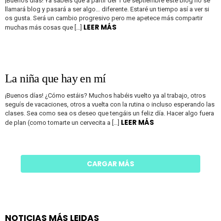
¡Buenos días! Ya sabéis que a partir del 1 de septiembre este blog no se
llamará blog y pasará a ser algo… diferente. Estaré un tiempo así a ver si
os gusta. Será un cambio progresivo pero me apetece más compartir
LEER MÁS
muchas más cosas que […]
La niña que hay en mí
¡Buenos días! ¿Cómo estáis? Muchos habéis vuelto ya al trabajo, otros
seguís de vacaciones, otros a vuelta con la rutina o incluso esperando las
clases. Sea como sea os deseo que tengáis un feliz día. Hacer algo fuera
LEER MÁS
de plan (como tomarte un cervecita a […]
CARGAR MÁS
NOTICIAS MÁS LEIDAS