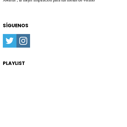
Awards’; la mejor inspiración para tus mesas de verano
SÍGUENOS
twitter
instagram
PLAYLIST