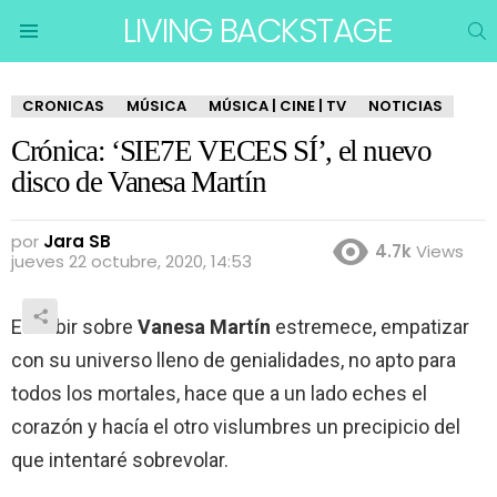
LIVING BACKSTAGE
B
Menu
CRONICAS
MÚSICA
MÚSICA | CINE | TV
NOTICIAS
Crónica: ‘SIE7E VECES SÍ’, el nuevo
disco de Vanesa Martín
por
Jara SB
4.7k
Views
jueves 22 octubre, 2020, 14:53
Escribir sobre
Vanesa Martín
estremece, empatizar
con su universo lleno de genialidades, no apto para
todos los mortales, hace que a un lado eches el
corazón y hacía el otro vislumbres un precipicio del
que intentaré sobrevolar.