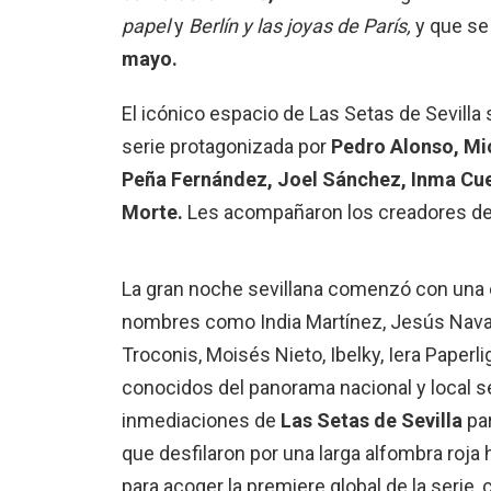
papel
y
Berlín y las joyas de París,
y que se 
mayo.
El icónico espacio de Las Setas de Sevilla 
serie protagonizada por
Pedro Alonso, Mic
Peña Fernández, Joel Sánchez, Inma Cue
Morte.
Les acompañaron los creadores de 
La gran noche sevillana comenzó con una 
nombres como
India Martínez, Jesús Nava
Troconis, Moisés Nieto, Ibelky, Iera Paperl
conocidos del panorama nacional y local se
inmediaciones de
Las Setas de Sevilla
par
que desfilaron por una larga alfombra roja h
para acoger la premiere global de la serie,