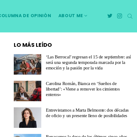
twitter
instagra
B
COLUMNA DE OPINIÓN
ABOUT ME
LO MÁS LEÍDO
‘Las Berrocal’ regresan el 15 de septiembre: así
será una segunda temporada marcada por la
emoción y la pasión por la vida
Carolina Román, Bianca en ‘Sueños de
libertad’: «Viene a remover los cimientos
enteros»
Entrevistamos a Marta Belmonte: dos décadas
de oficio y un presente lleno de posibilidades
Repasamos la deco de los últimos cinco años