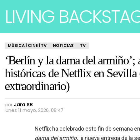
LIVING BACKSTA
MÚSICA | CINE | TV
NOTICIAS
TV
‘Berlín y la dama del armiño’; 
históricas de Netflix en Sevilla
extraordinario)
por
Jara SB
lunes 11 mayo, 2026, 08:47
Netflix ha celebrado este fin de semana en
dama del armiño
,
la nueva entrega de la se