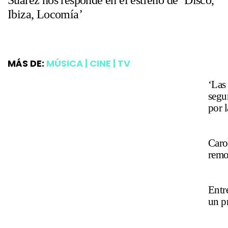
Ibiza, Locomía’
MÁS DE:
MÚSICA | CINE | TV
‘Las 
segu
por l
Caro
remo
Entr
un p