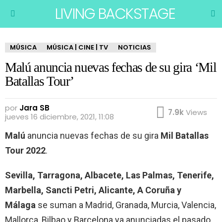
LIVING BACKSTAGE
B
Menu
MÚSICA
MÚSICA | CINE | TV
NOTICIAS
Malú anuncia nuevas fechas de su gira ‘Mil
Batallas Tour’
por
Jara SB
7.9k
Views
jueves 16 diciembre, 2021, 11:08
Malú
anuncia nuevas fechas de su gira
Mil Batallas
Tour 2022
.
Sevilla, Tarragona, Albacete, Las Palmas, Tenerife,
Marbella, Sancti Petri, Alicante, A Coruña y
Málaga
se suman a Madrid, Granada, Murcia, Valencia,
Mallorca, Bilbao y Barcelona ya anunciadas el pasado