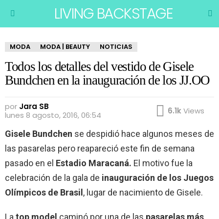
LIVING BACKSTAGE
B
Menu
MODA
MODA | BEAUTY
NOTICIAS
Todos los detalles del vestido de Gisele
Bundchen en la inauguración de los JJ.OO
por
Jara SB
6.1k
Views
lunes 8 agosto, 2016, 06:54
Gisele Bundchen
se despidió hace algunos meses de
las pasarelas pero reapareció este fin de semana
pasado en el
Estadio Maracaná.
El motivo fue la
celebración de la gala de
inauguración de los Juegos
Olímpicos de Brasil
, lugar de nacimiento de Gisele.
La
top model
caminó por una de las
pasarelas más