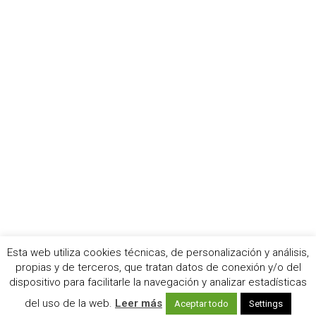
Esta web utiliza cookies técnicas, de personalización y análisis,
propias y de terceros, que tratan datos de conexión y/o del
© 2021 Living Backstage
dispositivo para facilitarle la navegación y analizar estadísticas
Contacto
Aviso legal
Política de privacidad
Política de cookies
del uso de la web.
Leer más
Publicidad
Aceptar todo
Settings