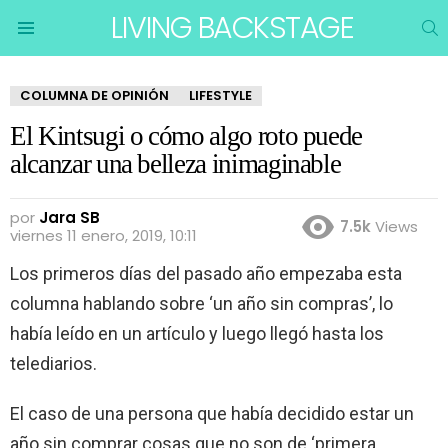
LIVING BACKSTAGE
B
Menu
COLUMNA DE OPINIÓN
LIFESTYLE
El Kintsugi o cómo algo roto puede
alcanzar una belleza inimaginable
por
Jara SB
7.5k
Views
viernes 11 enero, 2019, 10:11
Los primeros días del pasado año empezaba esta
columna hablando sobre ‘un año sin compras’, lo
había leído en un artículo y luego llegó hasta los
telediarios.
El caso de una persona que había decidido estar un
año sin comprar cosas que no son de ‘primera